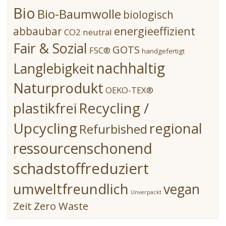
Bio
Bio-Baumwolle
biologisch
energieeffizient
abbaubar
CO2 neutral
Fair & Sozial
GOTS
FSC®
handgefertigt
nachhaltig
Langlebigkeit
Naturprodukt
OEKO-TEX®
Recycling /
plastikfrei
Upcycling
regional
Refurbished
ressourcenschonend
schadstoffreduziert
umweltfreundlich
vegan
Unverpackt
Zeit
Zero Waste