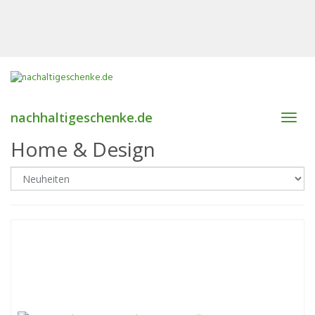
nachhaltigeschenke.de
Toggl
navig
Home & Design