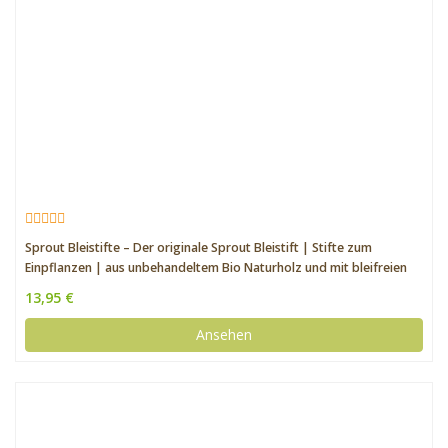
Sprout Bleistifte – Der originale Sprout Bleistift | Stifte zum
Einpflanzen | aus unbehandeltem Bio Naturholz und mit bleifreien
Minen | Bleistifte und Samen in höchster Qualität | 8er Pack
13,95 €
Ansehen