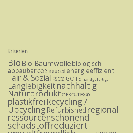
Kriterien
Bio
Bio-Baumwolle
biologisch
energieeffizient
abbaubar
CO2 neutral
Fair & Sozial
GOTS
FSC®
handgefertigt
nachhaltig
Langlebigkeit
Naturprodukt
OEKO-TEX®
Recycling /
plastikfrei
Upcycling
regional
Refurbished
ressourcenschonend
schadstoffreduziert