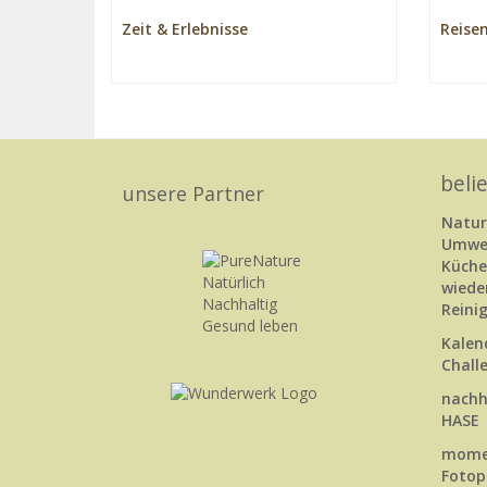
Zeit & Erlebnisse
Reise
beli
unsere Partner
Natu
Umwel
Küch
wiede
Rein
Kalen
Chall
nachh
HASE
momen
Fotop