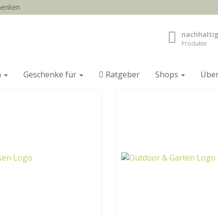
chenken
nachhalti
Produkte
n
Geschenke für
Ratgeber
Shops
Übe