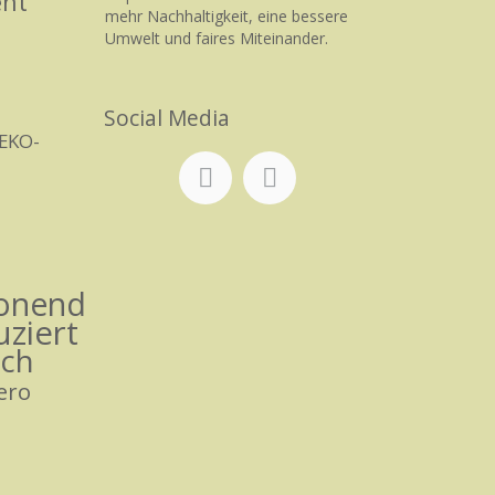
ent
mehr Nachhaltigkeit, eine bessere
Umwelt und faires Miteinander.
Social Media
EKO-
honend
uziert
ich
ero