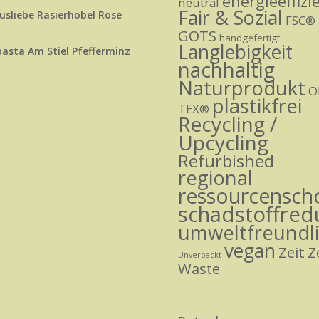
energieeffizi
neutral
Fair & Sozial
sliebe Rasierhobel Rose
FSC®
GOTS
handgefertigt
Langlebigkeit
asta Am Stiel Pfefferminz
nachhaltig
Naturprodukt
O
plastikfrei
TEX®
Recycling /
Upcycling
Refurbished
regional
ressourcensc
schadstoffred
umweltfreundl
vegan
Zeit
Z
Unverpackt
Waste