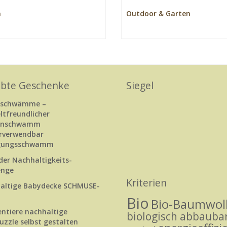
n
Outdoor & Garten
ebte Geschenke
Siegel
rschwämme –
tfreundlicher
enschwamm
rverwendbar
igungsschwamm
der Nachhaltigkeits-
enge
Kriterien
altige Babydecke SCHMUSE-
Bio
Bio-Baumwol
tiere nachhaltige
biologisch abbauba
uzzle selbst gestalten