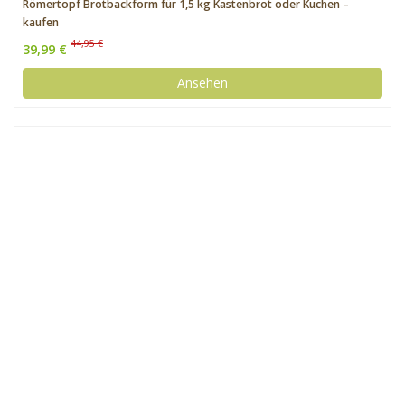
Römertopf Brotbackform für 1,5 kg Kastenbrot oder Kuchen –
kaufen
44,95 €
39,99 €
Ansehen