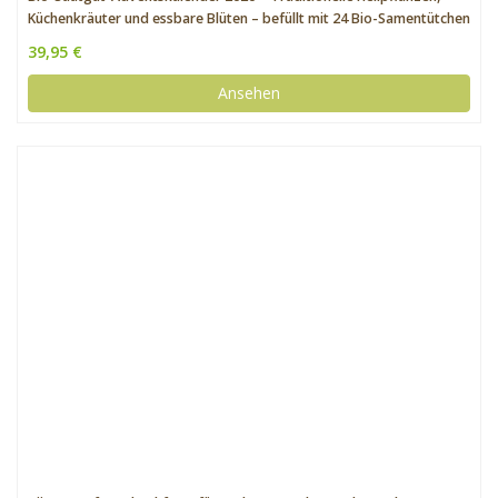
Küchenkräuter und essbare Blüten – befüllt mit 24 Bio-Samentütchen
in schönem Design
39,95 €
Ansehen