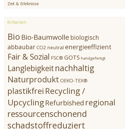
Zeit & Erlebnisse
Kriterien
Bio
Bio-Baumwolle
biologisch
energieeffizient
abbaubar
CO2 neutral
Fair & Sozial
GOTS
FSC®
handgefertigt
nachhaltig
Langlebigkeit
Naturprodukt
OEKO-TEX®
Recycling /
plastikfrei
Upcycling
regional
Refurbished
ressourcenschonend
schadstoffreduziert