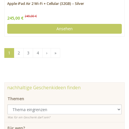
Apple iPad Air 2 Wi-Fi + Cellular (32GB) – Silver
249,00 €
245,00 €
Ansehen
1
2
3
4
›
»
nachhaltige Geschenkideen finden
Themen
Was für ein Geschenk darf sein?
Für wen?