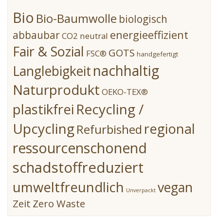
Bio
Bio-Baumwolle
biologisch
energieeffizient
abbaubar
CO2 neutral
Fair & Sozial
GOTS
FSC®
handgefertigt
nachhaltig
Langlebigkeit
Naturprodukt
OEKO-TEX®
Recycling /
plastikfrei
Upcycling
regional
Refurbished
ressourcenschonend
schadstoffreduziert
umweltfreundlich
vegan
Unverpackt
Zeit
Zero Waste