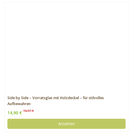
Side by Side – Vorratsglas mit Holzdeckel – für stilvolles
Aufbewahren
16,97 €
14,90 €
Ansehen