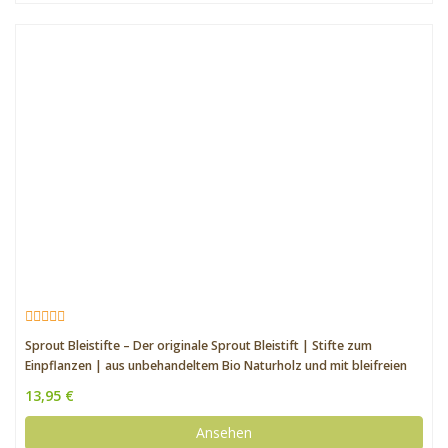
Sprout Bleistifte – Der originale Sprout Bleistift | Stifte zum
Einpflanzen | aus unbehandeltem Bio Naturholz und mit bleifreien
Minen | Bleistifte und Samen in höchster Qualität | 8er Pack
13,95 €
Ansehen