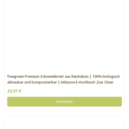
freegreen Premium Schneidebrett aus Reishülsen | 100% biologisch
abbaubar und kompostierbar | Inklusive E-Kochbuch ‚Das Clean
Eating Kochbuch‘ | Nachhaltige Geschenke | Plastikfrei [33×23]
23,97 €
Ansehen