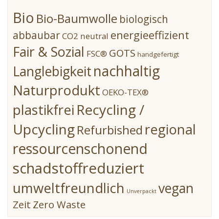
Bio
Bio-Baumwolle
biologisch
energieeffizient
abbaubar
CO2 neutral
Fair & Sozial
GOTS
FSC®
handgefertigt
nachhaltig
Langlebigkeit
Naturprodukt
OEKO-TEX®
Recycling /
plastikfrei
Upcycling
regional
Refurbished
ressourcenschonend
schadstoffreduziert
umweltfreundlich
vegan
Unverpackt
Zeit
Zero Waste