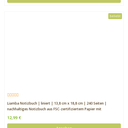
beliebt
Liamba Notizbuch | liniert | 13,8 cm x 18,8 cm | 240 Seiten |
nachhaltiges Notizbuch aus FSC-zertifiziertem Papier mit
Verschlussband und praktischer Tasche | in Deutschland hergestellt
12,99 €