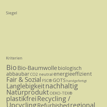
Siegel
Kriterien
Bio
Bio-Baumwolle
biologisch
energieeffizient
abbaubar
CO2 neutral
Fair & Sozial
GOTS
FSC®
handgefertigt
nachhaltig
Langlebigkeit
Naturprodukt
OEKO-TEX®
Recycling /
plastikfrei
Upcycling
regional
Refurbished