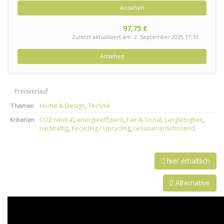
Ansehen
97,75 €
Zuletzt aktualisiert am: 2. September 2025 17:10
Ansehen
Preisverlauf
Themen
Home & Design
,
Technik
Kriterien
CO2 neutral
,
energieeffizient
,
Fair & Sozial
,
Langlebigkeit
,
nachhaltig
,
Recycling / Upcycling
,
ressourcenschonend
hier erhältlich
Alternative