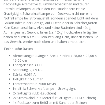
nachhaltige Alternative zu umweltschädlichen und teuren
Petroleumlampen. Auch in den Industrieländern ist die
GravityLight Schwerkraftlampe von Deciwatt nicht nur eine
Notfalllampe bei Stromausfall, sondern spendet Licht auf dem
Balkon oder in der Garage, auf Hütten oder in Schrebergärten.
Kein Stromanschluss, Akku und keine Batterien sind nötig.
Aufhängen mit Gewicht füllen (ca. 12kg) hochziehen fertig! Sie
haben dadurch bis zu 30 Minuten lang Licht, danach ziehen Sie
das Gewicht wieder nach oben und haben erneut Licht.
Technische Daten
Abmessungen (Länge × Breite × Höhe): 28,00 × 22,00 ×
16,00 cm
Energieklasse A+++
Spannung: 2,7 V DC
Stärke: 0,031 A
Helligkeit: 15 Lumen
Farbtemperatur: 5000 Kelvin
Inhalt 1x Schwerkraftlampe – GravityLight
2x SatLights (LED-Leuchten)
2x Stromkabel je 5 Meter für SatLights (LED-Leuchten)
1x Rucksack zum Befüllen mit Sand oder Steinen