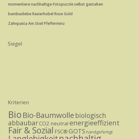
momentiere nachhaltige Fotopuzzle selbst gestalten
bambusliebe Rasierhobel Rose Gold
Zahnpasta Am Stiel Pfefferminz
Siegel
Kriterien
Bio
Bio-Baumwolle
biologisch
energieeffizient
abbaubar
CO2 neutral
Fair & Sozial
GOTS
FSC®
handgefertigt
nachhaltig
Langlebigkeit