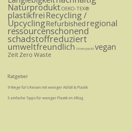
Naturprodukt
OEKO-TEX®
Recycling /
plastikfrei
Upcycling
regional
Refurbished
ressourcenschonend
schadstoffreduziert
umweltfreundlich
vegan
Unverpackt
Zeit
Zero Waste
Ratgeber
9 Wege für’s Reisen mit weniger Abfall & Plastik
5 einfache Tipps für weniger Plastik im Alltag