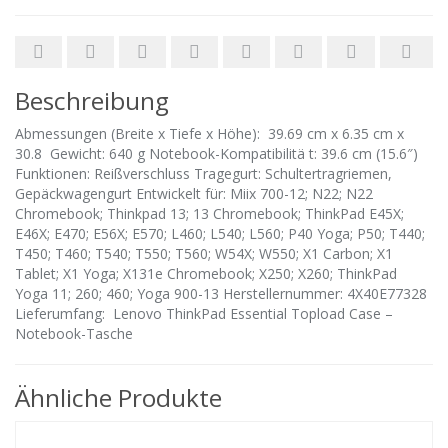
Beschreibung
Abmessungen (Breite x Tiefe x Höhe): 39.69 cm x 6.35 cm x
30.8 Gewicht: 640 g Notebook-Kompatibilitä t: 39.6 cm (15.6″)
Funktionen: Reißverschluss Tragegurt: Schultertragriemen,
Gepäckwagengurt Entwickelt für: Miix 700-12; N22; N22
Chromebook; Thinkpad 13; 13 Chromebook; ThinkPad E45X;
E46X; E470; E56X; E570; L460; L540; L560; P40 Yoga; P50; T440;
T450; T460; T540; T550; T560; W54X; W550; X1 Carbon; X1
Tablet; X1 Yoga; X131e Chromebook; X250; X260; ThinkPad
Yoga 11; 260; 460; Yoga 900-13 Herstellernummer: 4X40E77328
Lieferumfang: Lenovo ThinkPad Essential Topload Case –
Notebook-Tasche
Ähnliche Produkte