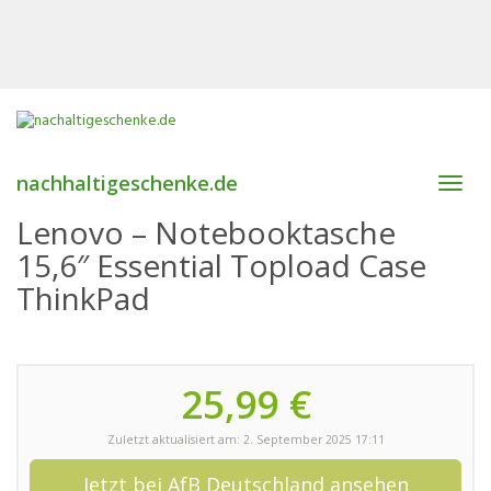
nachhaltigeschenke.de
Toggl
navig
Lenovo – Notebooktasche
15,6″ Essential Topload Case
ThinkPad
25,99 €
Zuletzt aktualisiert am: 2. September 2025 17:11
Jetzt bei AfB Deutschland ansehen