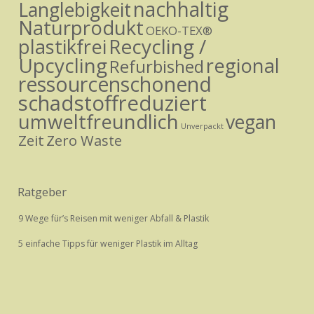
nachhaltig
Langlebigkeit
Naturprodukt
OEKO-TEX®
Recycling /
plastikfrei
Upcycling
regional
Refurbished
ressourcenschonend
schadstoffreduziert
umweltfreundlich
vegan
Unverpackt
Zeit
Zero Waste
Ratgeber
9 Wege für’s Reisen mit weniger Abfall & Plastik
5 einfache Tipps für weniger Plastik im Alltag