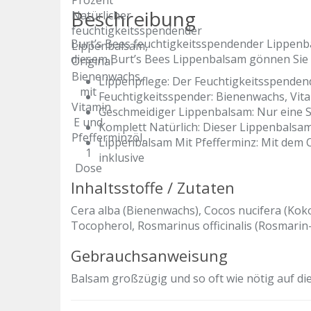
Beschreibung
Burt’s Bees feuchtigkeitsspendender Lippenba
diesem Burt’s Bees Lippenbalsam gönnen Sie 
Lippenpflege: Der Feuchtigkeitsspendend
Feuchtigkeitsspender: Bienenwachs, Vita
Geschmeidiger Lippenbalsam: Nur eine Sc
Komplett Natürlich: Dieser Lippenbalsam
Lippenbalsam Mit Pfefferminz: Mit dem O
inklusive
Inhaltsstoffe / Zutaten
Cera alba (Bienenwachs), Cocos nucifera (Koko
Tocopherol, Rosmarinus officinalis (Rosmarin-)
Gebrauchsanweisung
Balsam großzügig und so oft wie nötig auf di