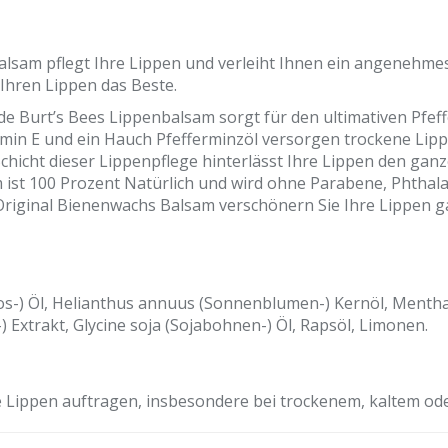
lsam pflegt Ihre Lippen und verleiht Ihnen ein angenehmes G
Ihren Lippen das Beste.
e Burt’s Bees Lippenbalsam sorgt für den ultimativen Pfeff
min E und ein Hauch Pfefferminzöl versorgen trockene Lipp
hicht dieser Lippenpflege hinterlässt Ihre Lippen den ganz
 ist 100 Prozent Natürlich und wird ohne Parabene, Phthalat
riginal Bienenwachs Balsam verschönern Sie Ihre Lippen gan
s-) Öl, Helianthus annuus (Sonnenblumen-) Kernöl, Mentha p
 Extrakt, Glycine soja (Sojabohnen-) Öl, Rapsöl, Limonen.
e Lippen auftragen, insbesondere bei trockenem, kaltem od