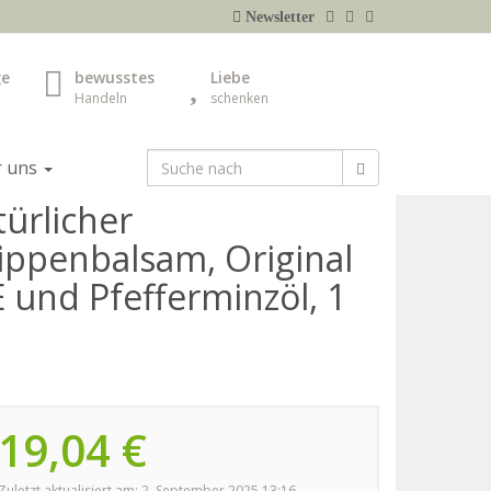
Newsletter
ge
bewusstes
Liebe
Handeln
schenken
r uns
türlicher
ippenbalsam, Original
 und Pfefferminzöl, 1
19,04 €
Zuletzt aktualisiert am: 2. September 2025 13:16