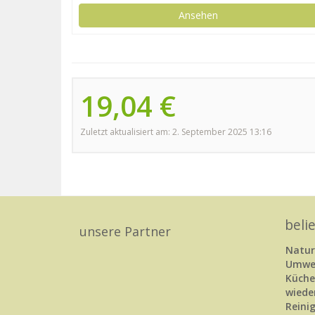
Ansehen
19,04 €
Zuletzt aktualisiert am: 2. September 2025 13:16
beli
unsere Partner
Natu
Umwel
Küch
wiede
Rein