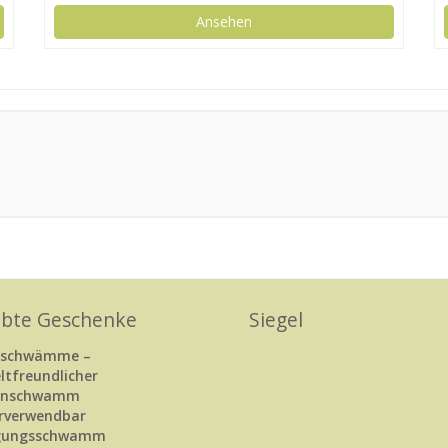
Ansehen
ebte Geschenke
Siegel
rschwämme –
tfreundlicher
enschwamm
rverwendbar
igungsschwamm