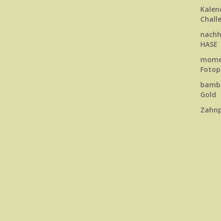
Kalen
Chall
nachh
HASE
momen
Fotop
bambu
Gold
Zahnp