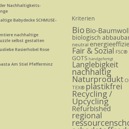
der Nachhaltigkeits-
enge
Kriterien
altige Babydecke SCHMUSE-
Bio
Bio-Baumwol
tiere nachhaltige
biologisch abbauba
uzzle selbst gestalten
energieeffizi
neutral
Fair & Sozial
sliebe Rasierhobel Rose
FSC®
GOTS
handgefertigt
Langlebigkeit
asta Am Stiel Pfefferminz
nachhaltig
Naturprodukt
O
plastikfrei
TEX®
Recycling /
Upcycling
Refurbished
regional
ressourcensc