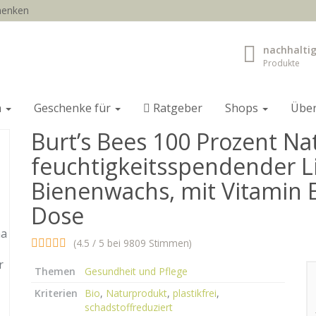
chenken
nachhalti
Produkte
n
Geschenke für
Ratgeber
Shops
Übe
Burt’s Bees 100 Prozent Na
feuchtigkeitsspendender L
Bienenwachs, mit Vitamin E
Dose
(4.5 / 5 bei 9809 Stimmen)
Themen
Gesundheit und Pflege
Kriterien
Bio
,
Naturprodukt
,
plastikfrei
,
schadstoffreduziert