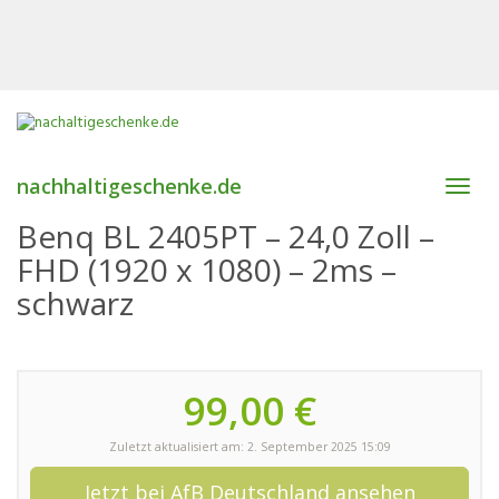
nachhaltigeschenke.de
Toggl
navig
Benq BL 2405PT – 24,0 Zoll –
FHD (1920 x 1080) – 2ms –
schwarz
99,00 €
Zuletzt aktualisiert am: 2. September 2025 15:09
Jetzt bei AfB Deutschland ansehen