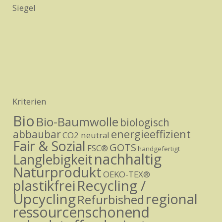
Siegel
Kriterien
Bio
Bio-Baumwolle
biologisch
energieeffizient
abbaubar
CO2 neutral
Fair & Sozial
GOTS
FSC®
handgefertigt
nachhaltig
Langlebigkeit
Naturprodukt
OEKO-TEX®
Recycling /
plastikfrei
Upcycling
regional
Refurbished
ressourcenschonend