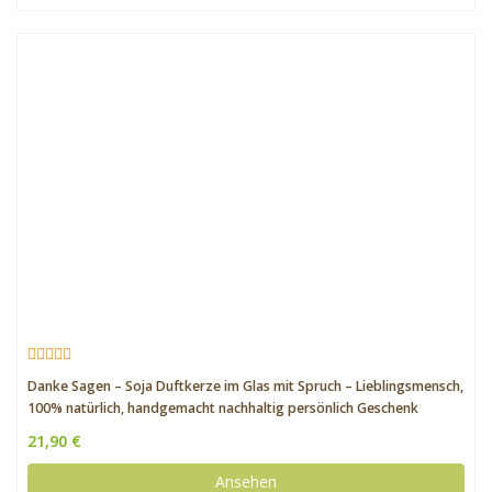
Danke Sagen – Soja Duftkerze im Glas mit Spruch – Lieblingsmensch,
100% natürlich, handgemacht nachhaltig persönlich Geschenk
Geschenkidee beste Mama Papa Freundin Freund, Geburtstag
21,90 €
Danksagung
Ansehen