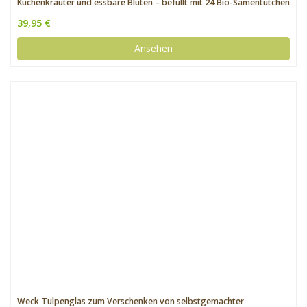
Küchenkräuter und essbare Blüten – befüllt mit 24 Bio-Samentütchen
in schönem Design
39,95 €
Ansehen
Weck Tulpenglas zum Verschenken von selbstgemachter