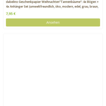
dabelino Geschenkpapier Weihnachten“Tannenbäume“: 4x Bögen +
4x Anhänger Set (umweltfreundlich, öko, modern, edel, grau, braun,
für Erwachsene) | doppelseitiges Weihnachtsgeschenkpapier
7,95 €
Ansehen