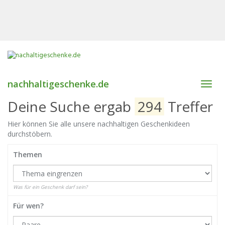
nachhaltigeschenke.de
Toggl
navig
Deine Suche ergab
294
Treffer
Hier können Sie alle unsere nachhaltigen Geschenkideen
durchstöbern.
Themen
Was für ein Geschenk darf sein?
Für wen?