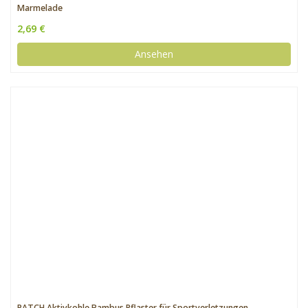
Marmelade
2,69 €
Ansehen
PATCH Aktivkohle Bambus Pflaster für Sportverletzungen